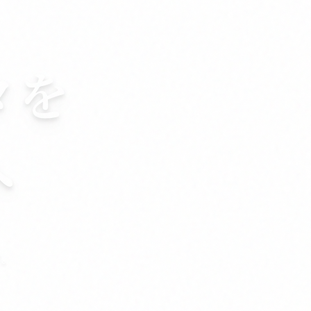
タを
へ
す。